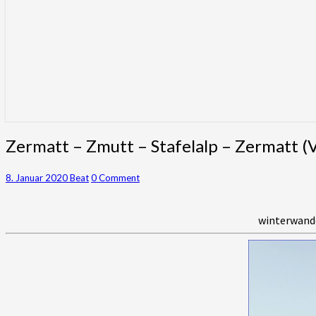
Zermatt
Zermatt – Zmutt – Stafelalp – Zermatt (
–
Zmutt
Comments
8. Januar 2020
Beat
0 Comment
–
Stafelalp
–
winterwande
Zermatt
(VS)