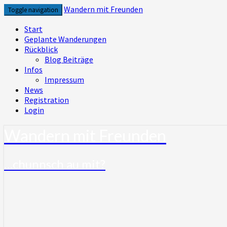
Skip
Wandern mit Freunden
Toggle navigation
to
content
Start
Geplante Wanderungen
Rückblick
Blog Beiträge
Infos
Impressum
News
Registration
Login
Wandern mit Freunden
…chunnsch au mit?