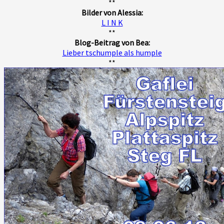
**
Bilder von Alessia:
L I N K
**
Blog-Beitrag von Bea:
Lieber tschumple als humple
**