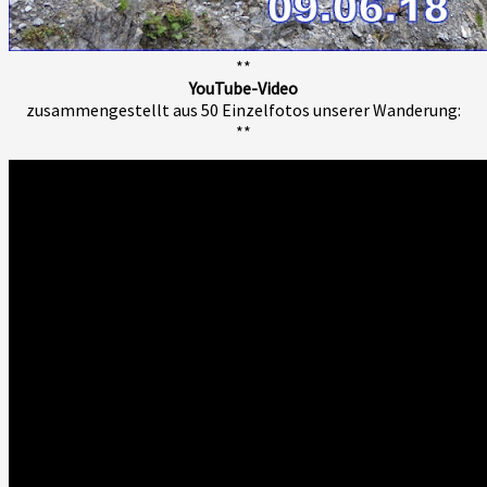
**
YouTube-Video
zusammengestellt aus 50 Einzelfotos unserer Wanderung:
**