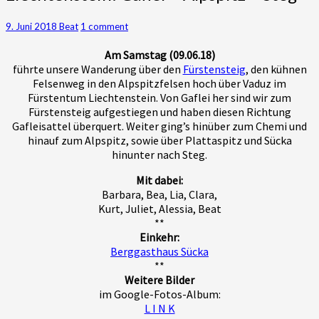
im
Fürstentum
Comments
9. Juni 2018
Beat
1 comment
Liechtenstein:
Am Samstag (09.06.18)
Gaflei
führte unsere Wanderung über den
Fürstensteig
, den kühnen
–
Felsenweg in den Alpspitzfelsen hoch über Vaduz im
Alpspitz
Fürstentum Liechtenstein. Von Gaflei her sind wir zum
–
Fürstensteig aufgestiegen und haben diesen Richtung
Steg
Gafleisattel überquert. Weiter ging’s hinüber zum Chemi und
hinauf zum Alpspitz, sowie über Plattaspitz und Sücka
hinunter nach Steg.
Mit dabei:
Barbara, Bea, Lia, Clara,
Kurt, Juliet, Alessia, Beat
**
Einkehr:
Berggasthaus Sücka
**
Weitere Bilder
im Google-Fotos-Album:
L I N K