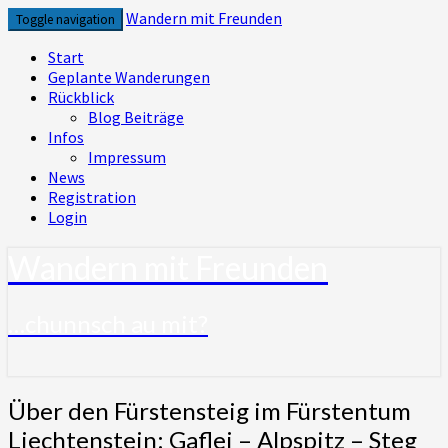
Skip
Wandern mit Freunden
Toggle navigation
to
content
Start
Geplante Wanderungen
Rückblick
Blog Beiträge
Infos
Impressum
News
Registration
Login
Wandern mit Freunden
…chunnsch au mit?
Über
Über den Fürstensteig im Fürstentum
den
Liechtenstein: Gaflei – Alpspitz – Steg
Fürstensteig