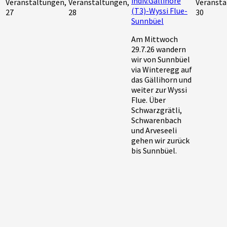
indiv.Gällihore
Veranstaltungen,
Veranstaltungen,
Veransta
(T3)-Wyssi Flue-
27
28
30
Sunnbüel
Am Mittwoch
29.7.26 wandern
wir von Sunnbüel
via Winteregg auf
das Gällihorn und
weiter zur Wyssi
Flue. Über
Schwarzgrätli,
Schwarenbach
und Arveseeli
gehen wir zurück
bis Sunnbüel.