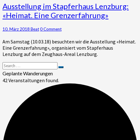
Ausstellung
Ausstellung im Stapferhaus Lenzburg:
im
«Heimat. Eine Grenzerfahrung»
Stapferhaus
Lenzburg:
«Heimat.
Comments
10. März 2018
Beat
0 Comment
Eine
Am Samstag (10.03.18) besuchten wir die Ausstellung «Heimat.
Grenzerfahrung»
Eine Grenzerfahrung», organisiert vom Stapferhaus
Lenzburg auf dem Zeughaus-Areal Lenzburg.
Search
Search
for:
Geplante Wanderungen
42 Veranstaltungen found.