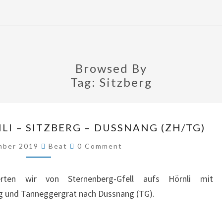
Browsed By
Tag:
Sitzberg
STERNENBERG
I – SITZBERG – DUSSNANG (ZH/TG)
–
Comments
mber 2019
Beat
0 Comment
HÖRNLI
–
SITZBERG
rten wir von Sternenberg-Gfell aufs Hörnli mit
–
rg und Tanneggergrat nach Dussnang (TG).
DUSSNANG