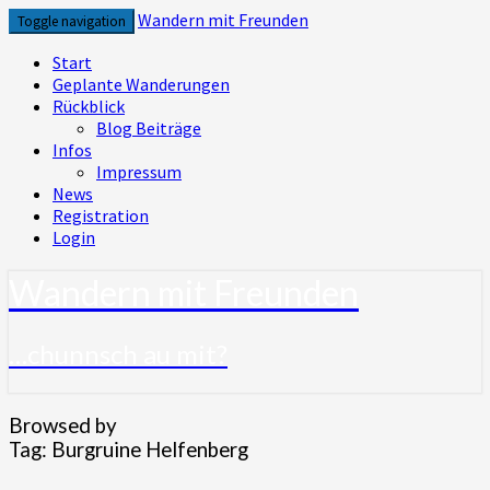
Skip
Wandern mit Freunden
Toggle navigation
to
content
Start
Geplante Wanderungen
Rückblick
Blog Beiträge
Infos
Impressum
News
Registration
Login
Wandern mit Freunden
…chunnsch au mit?
Browsed by
Tag:
Burgruine Helfenberg