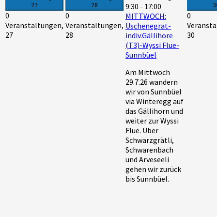
27
28
3
9:30
-
17:00
0
0
0
MITTWOCH:
Veranstaltungen,
Veranstaltungen,
Veransta
Uschenegrat-
27
28
30
indiv.Gällihore
(T3)-Wyssi Flue-
Sunnbüel
Am Mittwoch
29.7.26 wandern
wir von Sunnbüel
via Winteregg auf
das Gällihorn und
weiter zur Wyssi
Flue. Über
Schwarzgrätli,
Schwarenbach
und Arveseeli
gehen wir zurück
bis Sunnbüel.