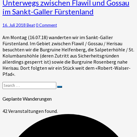
Unterwegs
Unterwegs zwischen Flawil und Gossau
zwischen
im Sankt-Galler Fürstenland
Flawil
und
Gossau
Comments
16. Juli 2018
Beat
0 Comment
im
Am Montag (16.07.18) wanderten wir im Sankt-Galler
Sankt-
Fürstenland. Im Gebiet zwischen Flawil / Gossau / Herisau
Galler
besuchten wir die Burgruine Helfenberg, die Salpeterhöhle / St.
Fürstenland
Kolumbanshöhle (deren Zutritt aus Sicherheitsgründen
allerdings gesperrt ist) sowie die Burgruine Rosenberg nahe
Herisau. Dort folgten wir ein Stück weit dem «Robert-Walser-
Pfad«.
Search
Search
for:
Geplante Wanderungen
42 Veranstaltungen found.