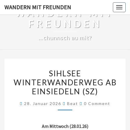
Skip
WANDERN MIT FREUNDEN
Togg
WANDERN MIT
to
navig
content
FREUNDEN
…chunnsch au mit?
SIHLSEE
SIHLSEE
WINTERWANDERWEG
WINTERWANDERWEG AB
AB
EINSIEDELN (SZ)
EINSIEDELN
(SZ)
Comments
28. Januar 2026
Beat
0 Comment
Am Mittwoch (28.01.26)