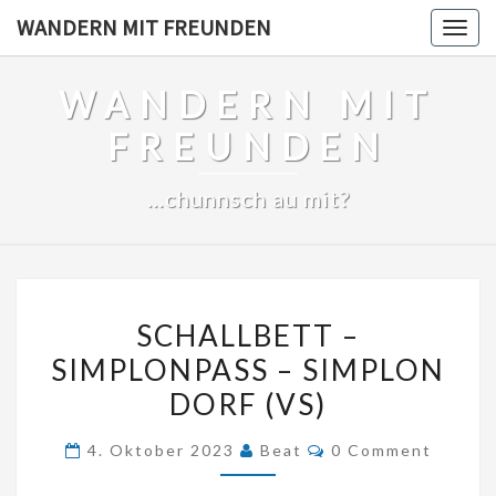
Skip
WANDERN MIT FREUNDEN
Togg
to
navig
content
WANDERN MIT
FREUNDEN
…chunnsch au mit?
SCHALLBETT
SCHALLBETT –
–
SIMPLONPASS – SIMPLON
SIMPLONPASS
DORF (VS)
–
SIMPLON
Comments
4. Oktober 2023
Beat
0 Comment
DORF
(VS)