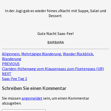
In der Jugi gab es wieder feines zNacht mit Suppe, Salat und
Dessert.
Gute Nacht Saas-Fee!
BARBARA
Allgemein
,
Mehrtägige Wanderung
,
Wander Rückblick
,
Wanderung
Post
PREVIOUS
Clariden-Höhenweg vom Klausenpass zum Fisetenpass (UR)
navigation
NEXT
Saas-Fee Tag 2
Schreiben Sie einen Kommentar
Sie müssen
angemeldet
sein, um einen Kommentar
abzugeben.