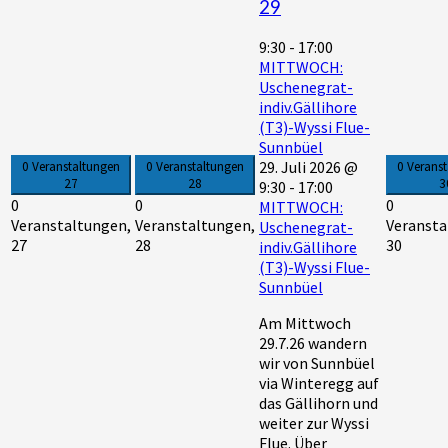
29
9:30
-
17:00
MITTWOCH:
Uschenegrat-
indiv.Gällihore
(T3)-Wyssi Flue-
Sunnbüel
29. Juli 2026 @
0 Veranstaltungen
0 Veranstaltungen
0 Verans
27
28
3
9:30
-
17:00
0
0
0
MITTWOCH:
Veranstaltungen,
Veranstaltungen,
Veransta
Uschenegrat-
27
28
30
indiv.Gällihore
(T3)-Wyssi Flue-
Sunnbüel
Am Mittwoch
29.7.26 wandern
wir von Sunnbüel
via Winteregg auf
das Gällihorn und
weiter zur Wyssi
Flue. Über