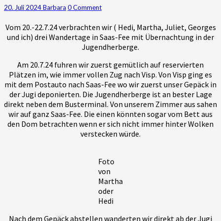
Tag
Comments
20. Juli 2024
Barbara
0 Comment
1
Vom 20.-22.7.24 verbrachten wir ( Hedi, Martha, Juliet, Georges
und ich) drei Wandertage in Saas-Fee mit Übernachtung in der
Jugendherberge.
Am 20.7.24 fuhren wir zuerst gemütlich auf reservierten
Plätzen im, wie immer vollen Zug nach Visp. Von Visp ging es
mit dem Postauto nach Saas-Fee wo wir zuerst unser Gepäck in
der Jugi deponierten. Die Jugendherberge ist an bester Lage
direkt neben dem Busterminal. Von unserem Zimmer aus sahen
wir auf ganz Saas-Fee. Die einen könnten sogar vom Bett aus
den Dom betrachten wenn er sich nicht immer hinter Wolken
verstecken würde.
Foto
von
Martha
oder
Hedi
Nach dem Gepäck abstellen wanderten wir direkt ab der Jugi