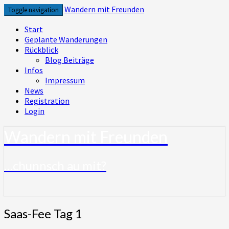
Skip
Wandern mit Freunden
Toggle navigation
to
content
Start
Geplante Wanderungen
Rückblick
Blog Beiträge
Infos
Impressum
News
Registration
Login
Wandern mit Freunden
…chunnsch au mit?
Saas-
Saas-Fee Tag 1
Fee