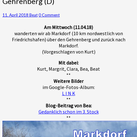
Gehrenberg (D)
Markdorf
über
den
Comments
11. April 2018
Beat
0 Comment
Gehrenberg
Am Mittwoch (11.04.18)
(D)
wanderten wir ab Markdorf (10 km nordwestlich von
Friedrichshafen) über den Gehrenberg und zurück nach
Markdorf.
(Vorgeschlagen von Kurt)
Mit dabei:
Kurt, Margrit, Clara, Bea, Beat
**
Weitere Bilder
im Google-Fotos-Album:
L I N K
**
Blog-Beitrag von Bea:
Gedanklich schon im 3. Stock
**