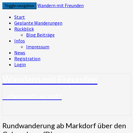
Skip
Wandern mit Freunden
Toggle navigation
to
content
Start
Geplante Wanderungen
Rückblick
Blog Beiträge
Infos
Impressum
News
Registration
Login
Wandern mit Freunden
…chunnsch au mit?
Rundwanderung
Rundwanderung ab Markdorf über den
ab