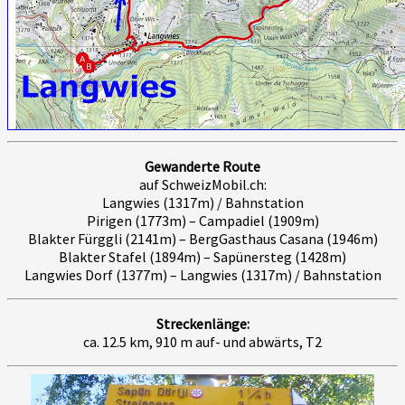
Gewanderte Route
auf SchweizMobil.ch:
Langwies (1317m) / Bahnstation
Pirigen (1773m) – Campadiel (1909m)
Blakter Fürggli (2141m) – BergGasthaus Casana (1946m)
Blakter Stafel (1894m) – Sapünersteg (1428m)
Langwies Dorf (1377m) – Langwies (1317m) / Bahnstation
Streckenlänge:
ca. 12.5 km, 910 m auf- und abwärts, T2