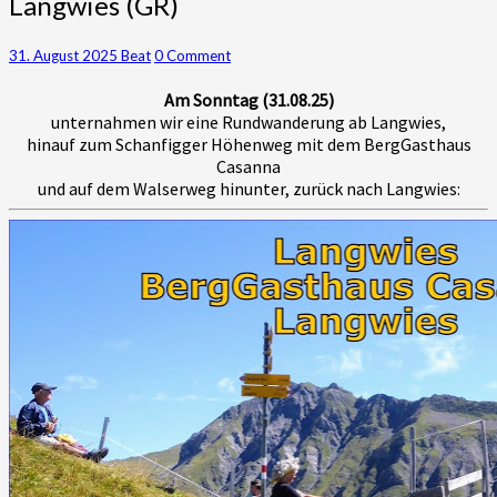
Langwies (GR)
BergGasthaus
Casanna
–
Comments
31. August 2025
Beat
0 Comment
Langwies
Am Sonntag (31.08.25)
(GR)
unternahmen wir eine Rundwanderung ab Langwies,
hinauf zum Schanfigger Höhenweg mit dem BergGasthaus
Casanna
und auf dem Walserweg hinunter, zurück nach Langwies: