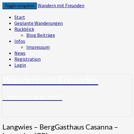
Skip
Wandern mit Freunden
Toggle navigation
to
content
Start
Geplante Wanderungen
Rückblick
Blog Beiträge
Infos
Impressum
News
Registration
Login
Wandern mit Freunden
…chunnsch au mit?
Langwies
Langwies – BergGasthaus Casanna –
–