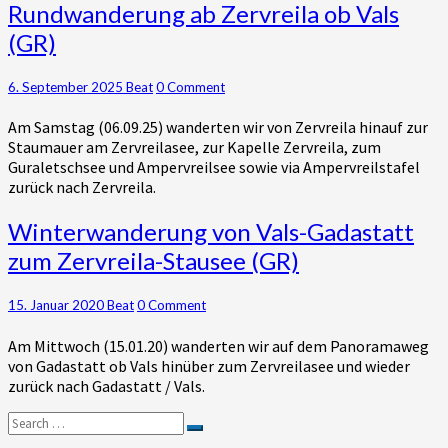
Rundwanderung
Rundwanderung ab Zervreila ob Vals
ab
(GR)
Zervreila
ob
Vals
Comments
6. September 2025
Beat
0 Comment
(GR)
Am Samstag (06.09.25) wanderten wir von Zervreila hinauf zur
Staumauer am Zervreilasee, zur Kapelle Zervreila, zum
Guraletschsee und Ampervreilsee sowie via Ampervreilstafel
zurück nach Zervreila.
Winterwanderung
Winterwanderung von Vals-Gadastatt
von
zum Zervreila-Stausee (GR)
Vals-
Gadastatt
zum
Comments
15. Januar 2020
Beat
0 Comment
Zervreila-
Am Mittwoch (15.01.20) wanderten wir auf dem Panoramaweg
Stausee
von Gadastatt ob Vals hinüber zum Zervreilasee und wieder
(GR)
zurück nach Gadastatt / Vals.
Search
Search
for: