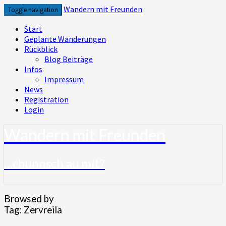
Skip
Wandern mit Freunden
Toggle navigation
to
content
Start
Geplante Wanderungen
Rückblick
Blog Beiträge
Infos
Impressum
News
Registration
Login
Wandern mit Freunden
…chunnsch au mit?
Browsed by
Tag:
Zervreila