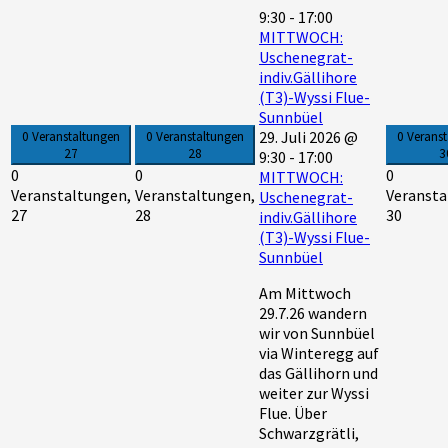
9:30
-
17:00
MITTWOCH:
Uschenegrat-
indiv.Gällihore
(T3)-Wyssi Flue-
Sunnbüel
29. Juli 2026 @
0 Veranstaltungen
0 Veranstaltungen
0 Verans
27
28
3
9:30
-
17:00
0
0
0
MITTWOCH:
Veranstaltungen,
Veranstaltungen,
Veransta
Uschenegrat-
27
28
30
indiv.Gällihore
(T3)-Wyssi Flue-
Sunnbüel
Am Mittwoch
29.7.26 wandern
wir von Sunnbüel
via Winteregg auf
das Gällihorn und
weiter zur Wyssi
Flue. Über
Schwarzgrätli,