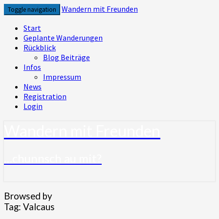
Skip
Wandern mit Freunden
Toggle navigation
to
content
Start
Geplante Wanderungen
Rückblick
Blog Beiträge
Infos
Impressum
News
Registration
Login
Wandern mit Freunden
…chunnsch au mit?
Browsed by
Tag:
Valcaus