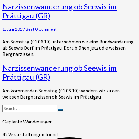
Narzissenwanderung
Narzissenwanderung ob Seewis im
ob
Prättigau (GR)
Seewis
im
Prättigau
Comments
1. Juni 2019
Beat
0 Comment
(GR)
Am Samstag (01.06.19) unternahmen wir eine Rundwanderung
ab Seewis Dorf im Prättigau. Dort blühen jetzt die weissen
Bergnarzissen.
Narzissenwanderung
Narzissenwanderung ob Seewis im
ob
Prättigau (GR)
Seewis
im
Am kommenden Samstag (01.06.19) wandern wir zu den
Prättigau
weissen Bergnarzissen ob Seewis im Prättigau.
(GR)
Search
Search
for:
Geplante Wanderungen
42 Veranstaltungen found.