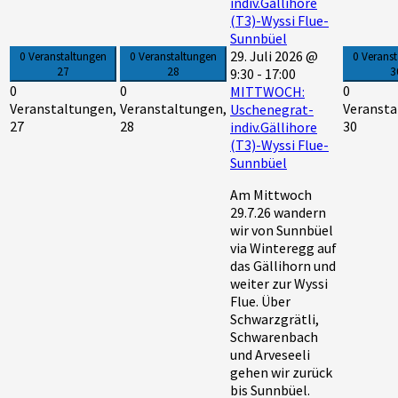
indiv.Gällihore
(T3)-Wyssi Flue-
Sunnbüel
29. Juli 2026 @
0 Veranstaltungen
0 Veranstaltungen
0 Verans
27
28
3
9:30
-
17:00
0
0
0
MITTWOCH:
Veranstaltungen,
Veranstaltungen,
Veransta
Uschenegrat-
27
28
30
indiv.Gällihore
(T3)-Wyssi Flue-
Sunnbüel
Am Mittwoch
29.7.26 wandern
wir von Sunnbüel
via Winteregg auf
das Gällihorn und
weiter zur Wyssi
Flue. Über
Schwarzgrätli,
Schwarenbach
und Arveseeli
gehen wir zurück
bis Sunnbüel.