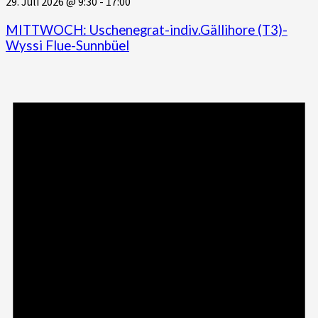
29. Juli 2026 @ 9:30
-
17:00
MITTWOCH: Uschenegrat-indiv.Gällihore (T3)-
Wyssi Flue-Sunnbüel