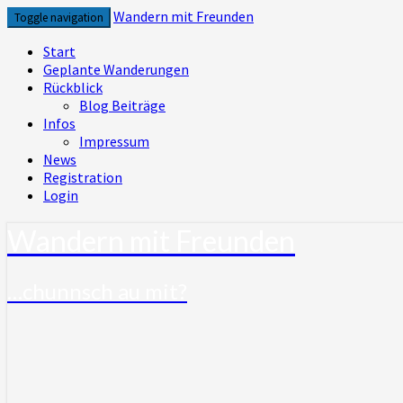
Skip
Wandern mit Freunden
Toggle navigation
to
content
Start
Geplante Wanderungen
Rückblick
Blog Beiträge
Infos
Impressum
News
Registration
Login
Wandern mit Freunden
…chunnsch au mit?