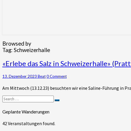
Browsed by
Tag:
Schweizerhalle
«Erlebe
«Erlebe das Salz in Schweizerhalle» (Pratt
das
Salz
Comments
13. Dezember 2023
Beat
0 Comment
in
Schweizerhalle»
Am Mittwoch (13.12.23) besuchten wir eine Saline-Führung in Prat
(Pratteln
/
Search
BL)
Search
for:
Geplante Wanderungen
42 Veranstaltungen found.