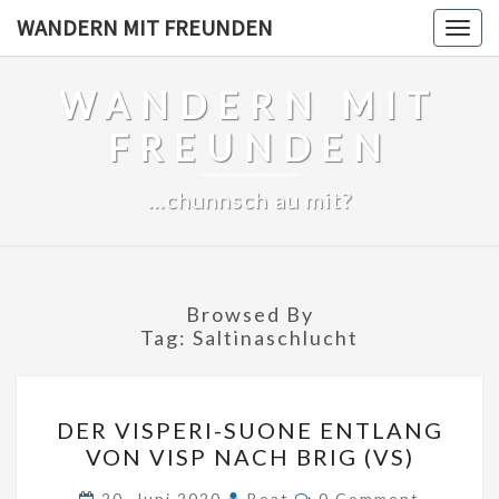
Skip
WANDERN MIT FREUNDEN
Togg
to
navig
content
WANDERN MIT
FREUNDEN
…chunnsch au mit?
Browsed By
Tag:
Saltinaschlucht
DER
DER VISPERI-SUONE ENTLANG
VISPERI-
VON VISP NACH BRIG (VS)
SUONE
Comments
ENTLANG
20. Juni 2020
Beat
0 Comment