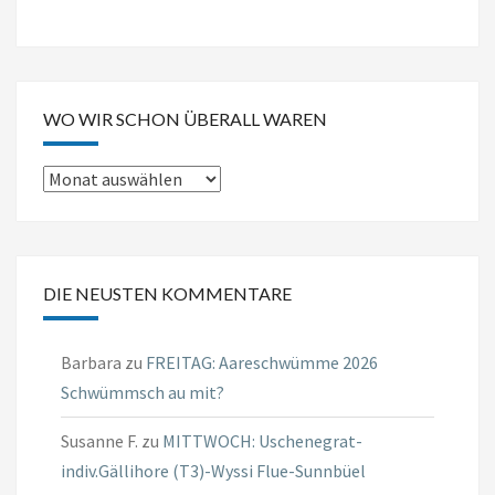
WO WIR SCHON ÜBERALL WAREN
Wo
wir
schon
überall
DIE NEUSTEN KOMMENTARE
waren
Barbara
zu
FREITAG: Aareschwümme 2026
Schwümmsch au mit?
Susanne F.
zu
MITTWOCH: Uschenegrat-
indiv.Gällihore (T3)-Wyssi Flue-Sunnbüel