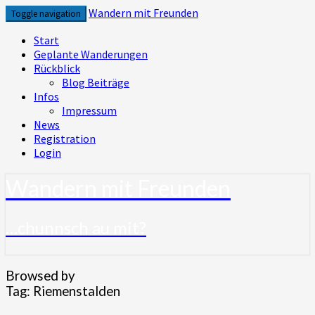
Skip
Wandern mit Freunden
Toggle navigation
to
content
Start
Geplante Wanderungen
Rückblick
Blog Beiträge
Infos
Impressum
News
Registration
Login
Wandern mit Freunden
…chunnsch au mit?
Browsed by
Tag:
Riemenstalden