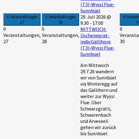
(T3)-Wyssi Flue-
Sunnbüel
29. Juli 2026 @
0 Veranstaltungen
0 Veranstaltungen
0 Verans
27
28
3
9:30
-
17:00
0
0
0
MITTWOCH:
Veranstaltungen,
Veranstaltungen,
Veransta
Uschenegrat-
27
28
30
indiv.Gällihore
(T3)-Wyssi Flue-
Sunnbüel
Am Mittwoch
29.7.26 wandern
wir von Sunnbüel
via Winteregg auf
das Gällihorn und
weiter zur Wyssi
Flue. Über
Schwarzgrätli,
Schwarenbach
und Arveseeli
gehen wir zurück
bis Sunnbüel.