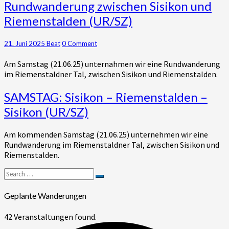
Rundwanderung
Rundwanderung zwischen Sisikon und
zwischen
Riemenstalden (UR/SZ)
Sisikon
und
Riemenstalden
Comments
21. Juni 2025
Beat
0 Comment
(UR/SZ)
Am Samstag (21.06.25) unternahmen wir eine Rundwanderung
im Riemenstaldner Tal, zwischen Sisikon und Riemenstalden.
SAMSTAG:
SAMSTAG: Sisikon – Riemenstalden –
Sisikon
Sisikon (UR/SZ)
–
Riemenstalden
Am kommenden Samstag (21.06.25) unternehmen wir eine
–
Rundwanderung im Riemenstaldner Tal, zwischen Sisikon und
Sisikon
Riemenstalden.
(UR/SZ)
Search
Search
for:
Geplante Wanderungen
42 Veranstaltungen found.