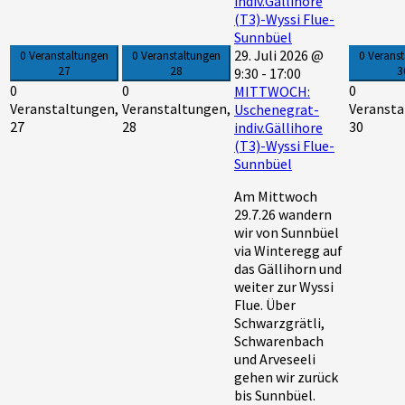
indiv.Gällihore
(T3)-Wyssi Flue-
Sunnbüel
29. Juli 2026 @
0 Veranstaltungen
0 Veranstaltungen
0 Verans
27
28
3
9:30
-
17:00
0
0
0
MITTWOCH:
Veranstaltungen,
Veranstaltungen,
Veransta
Uschenegrat-
27
28
30
indiv.Gällihore
(T3)-Wyssi Flue-
Sunnbüel
Am Mittwoch
29.7.26 wandern
wir von Sunnbüel
via Winteregg auf
das Gällihorn und
weiter zur Wyssi
Flue. Über
Schwarzgrätli,
Schwarenbach
und Arveseeli
gehen wir zurück
bis Sunnbüel.