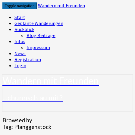
Skip
Wandern mit Freunden
Toggle navigation
to
content
Start
Geplante Wanderungen
Rückblick
Blog Beiträge
Infos
Impressum
News
Registration
Login
Wandern mit Freunden
…chunnsch au mit?
Browsed by
Tag:
Planggenstock