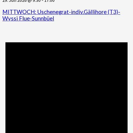
MITTWOCH: Uschenegrat-indiv.Gällihore (T3)-
Wyssi Flue-Sunnbüel