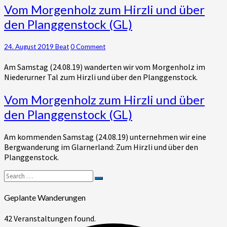
Vom
Vom Morgenholz zum Hirzli und über
Morgenholz
den Planggenstock (GL)
zum
Hirzli
und
Comments
24. August 2019
Beat
0 Comment
über
Am Samstag (24.08.19) wanderten wir vom Morgenholz im
den
Niederurner Tal zum Hirzli und über den Planggenstock.
Planggenstock
(GL)
Vom
Vom Morgenholz zum Hirzli und über
Morgenholz
den Planggenstock (GL)
zum
Hirzli
Am kommenden Samstag (24.08.19) unternehmen wir eine
und
Bergwanderung im Glarnerland: Zum Hirzli und über den
über
Planggenstock.
den
Planggenstock
Search
(GL)
Search
for:
Geplante Wanderungen
42 Veranstaltungen found.