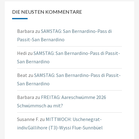
überall
DIE NEUSTEN KOMMENTARE
waren
Barbara
zu
SAMSTAG: San Bernardino-Pass di
Passit-San Bernardino
Hedi
zu
SAMSTAG: San Bernardino-Pass di Passit-
San Bernardino
Beat
zu
SAMSTAG: San Bernardino-Pass di Passit-
San Bernardino
Barbara
zu
FREITAG: Aareschwümme 2026
Schwümmsch au mit?
Susanne F.
zu
MITTWOCH: Uschenegrat-
indiv.Gällihore (T3)-Wyssi Flue-Sunnbüel