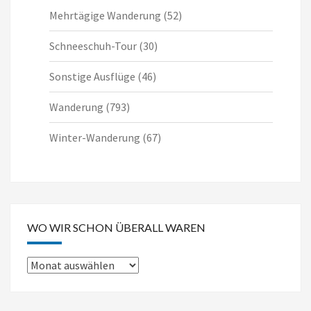
Mehrtägige Wanderung
(52)
Schneeschuh-Tour
(30)
Sonstige Ausflüge
(46)
Wanderung
(793)
Winter-Wanderung
(67)
WO WIR SCHON ÜBERALL WAREN
Wo
wir
schon