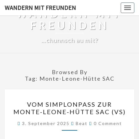
Skip
WANDERN MIT FREUNDEN
Togg
WANDERN MIT
to
navig
content
FREUNDEN
…chunnsch au mit?
Browsed By
Tag:
Monte-Leone-Hütte SAC
VOM
VOM SIMPLONPASS ZUR
SIMPLONPASS
MONTE-LEONE-HÜTTE SAC (VS)
ZUR
Comments
MONTE-
3. September 2025
Beat
0 Comment
LEONE-