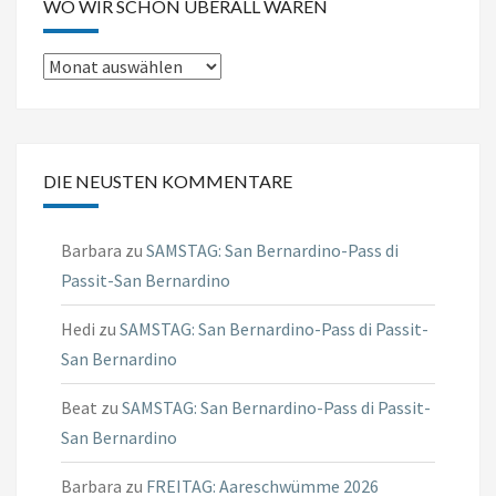
WO WIR SCHON ÜBERALL WAREN
Wo
wir
schon
überall
DIE NEUSTEN KOMMENTARE
waren
Barbara
zu
SAMSTAG: San Bernardino-Pass di
Passit-San Bernardino
Hedi
zu
SAMSTAG: San Bernardino-Pass di Passit-
San Bernardino
Beat
zu
SAMSTAG: San Bernardino-Pass di Passit-
San Bernardino
Barbara
zu
FREITAG: Aareschwümme 2026