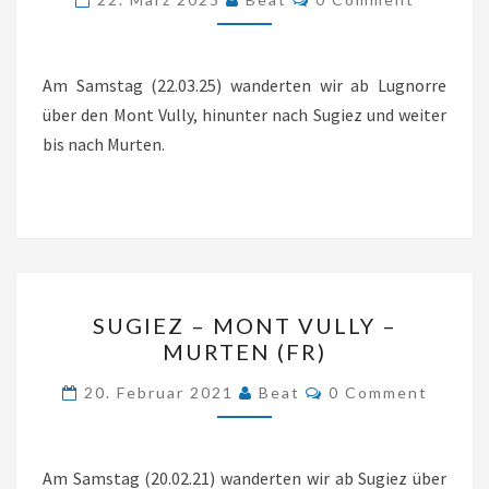
–
SUGIEZ
Am Samstag (22.03.25) wanderten wir ab Lugnorre
–
über den Mont Vully, hinunter nach Sugiez und weiter
MURTEN
bis nach Murten.
(FR)
SUGIEZ
SUGIEZ – MONT VULLY –
–
MURTEN (FR)
MONT
Comments
VULLY
20. Februar 2021
Beat
0 Comment
–
MURTEN
Am Samstag (20.02.21) wanderten wir ab Sugiez über
(FR)