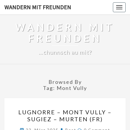
Skip
WANDERN MIT FREUNDEN
Togg
to
navig
content
WANDERN MIT
FREUNDEN
…chunnsch au mit?
Browsed By
Tag:
Mont Vully
LUGNORRE
LUGNORRE – MONT VULLY –
–
SUGIEZ – MURTEN (FR)
MONT
Comments
VULLY
22. März 2025
Beat
0 Comment