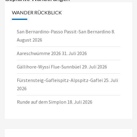
g
g
g
g
g
g
g
n
n
n
n
n
n
n
n
n
n
n
n
n
n
e
e
e
e
e
e
e
g
g
g
g
g
g
g
WANDER RÜCKBLICK
n
n
n
n
n
n
n
e
e
e
e
e
e
e
n
n
n
n
n
n
n
San Bernardino-Passo Passit-San Bernardino
8.
August 2026
Aareschwümme 2026
31. Juli 2026
Gällihore-Wyssi Flue-Sunnbüel
29. Juli 2026
Fürstensteig-Gafleispitz-Alpspitz-Gaflei
25. Juli
2026
Runde auf dem Simplon
18. Juli 2026