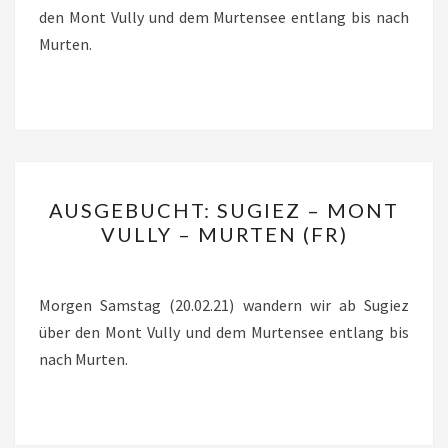
den Mont Vully und dem Murtensee entlang bis nach
Murten.
AUSGEBUCHT:
AUSGEBUCHT: SUGIEZ – MONT
SUGIEZ
VULLY – MURTEN (FR)
–
MONT
VULLY
Morgen Samstag (20.02.21) wandern wir ab Sugiez
–
über den Mont Vully und dem Murtensee entlang bis
MURTEN
nach Murten.
(FR)