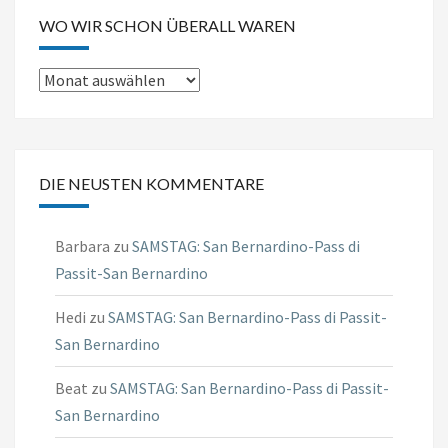
WO WIR SCHON ÜBERALL WAREN
Wo
wir
schon
überall
DIE NEUSTEN KOMMENTARE
waren
Barbara
zu
SAMSTAG: San Bernardino-Pass di
Passit-San Bernardino
Hedi
zu
SAMSTAG: San Bernardino-Pass di Passit-
San Bernardino
Beat
zu
SAMSTAG: San Bernardino-Pass di Passit-
San Bernardino