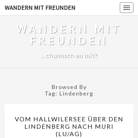
Skip
WANDERN MIT FREUNDEN
Togg
to
navig
content
WANDERN MIT
FREUNDEN
…chunnsch au mit?
Browsed By
Tag:
Lindenberg
VOM
VOM HALLWILERSEE ÜBER DEN
HALLWILERSEE
LINDENBERG NACH MURI
ÜBER
(LU/AG)
DEN