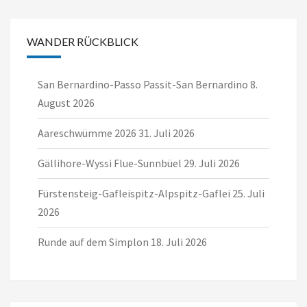
g
g
g
g
g
g
g
n
n
n
n
n
n
n
n
n
n
n
n
n
n
e
e
e
e
e
e
e
g
g
g
g
g
g
g
n
n
n
n
n
n
n
WANDER RÜCKBLICK
e
e
e
e
e
e
e
n
n
n
n
n
n
n
San Bernardino-Passo Passit-San Bernardino
8.
August 2026
Aareschwümme 2026
31. Juli 2026
Gällihore-Wyssi Flue-Sunnbüel
29. Juli 2026
Fürstensteig-Gafleispitz-Alpspitz-Gaflei
25. Juli
2026
Runde auf dem Simplon
18. Juli 2026