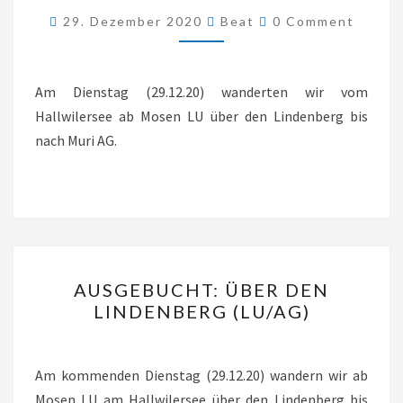
Comments
29. Dezember 2020
Beat
0 Comment
LINDENBERG
NACH
MURI
Am Dienstag (29.12.20) wanderten wir vom
(LU/AG)
Hallwilersee ab Mosen LU über den Lindenberg bis
nach Muri AG.
AUSGEBUCHT:
AUSGEBUCHT: ÜBER DEN
ÜBER
LINDENBERG (LU/AG)
DEN
LINDENBERG
(LU/AG)
Am kommenden Dienstag (29.12.20) wandern wir ab
Mosen LU am Hallwilersee über den Lindenberg bis