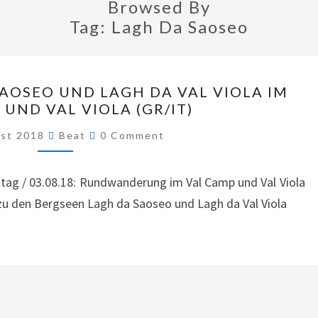
Browsed By
Tag:
Lagh Da Saoseo
BERGSEEN
AOSEO UND LAGH DA VAL VIOLA IM
LAGH
UND VAL VIOLA (GR/IT)
DA
Comments
ust 2018
Beat
0 Comment
SAOSEO
UND
reitag / 03.08.18: Rundwanderung im Val Camp und Val Viola
LAGH
zu den Bergseen Lagh da Saoseo und Lagh da Val Viola
DA
VAL
VIOLA
IM
VAL
CAMP