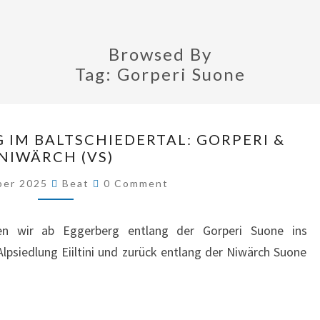
Browsed By
Tag:
Gorperi Suone
SUONENWANDERUNG
M BALTSCHIEDERTAL: GORPERI &
IM
NIWÄRCH (VS)
BALTSCHIEDERTAL:
Comments
ber 2025
Beat
0 Comment
GORPERI
&
en wir ab Eggerberg entlang der Gorperi Suone ins
NIWÄRCH
 Alpsiedlung Eiiltini und zurück entlang der Niwärch Suone
(VS)