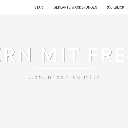
START
GEPLANTE WANDERUNGEN
RÜCKBLICK
RN MIT FR
…chunnsch au mit?