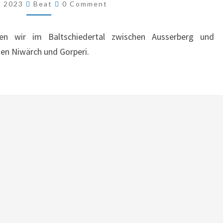
Comments
li 2023
Beat
0 Comment
/
SUONEN
en wir im Baltschiedertal zwischen Ausserberg und
NIWÄRCH
en Niwärch und Gorperi.
UND
GORPERI
(VS)