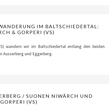
MITTWOCH:
ANDERUNG IM BALTSCHIEDERTAL:
SUONENWANDERUNG
CH & GORPERI (VS)
IM
BALTSCHIEDERTAL:
) wandern wir im Baltschiedertal entlang den beiden
NIWÄRCH
n Ausserberg und Eggerberg.
&
GORPERI
(VS)
AUSSERBERG
GERBERG / SUONEN NIWÄRCH UND
–
GORPERI (VS)
EGGERBERG