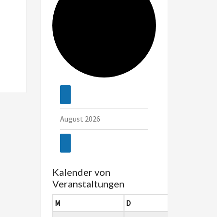
Veranstaltungen
August 2026
Kalender von
Veranstaltungen
Montag
Dienstag
Mit
M
D
M