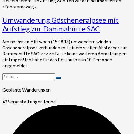
Heidelbeeren*. Im Abstieg wählten wir den neumarkierten
«Panoramaweg«.
Umwanderung
Umwanderung Göscheneralpsee mit
Göscheneralpsee
Aufstieg zur Dammahütte SAC
mit
Aufstieg
Am nächsten Mittwoch (15.08.18) umwandern wir den
zur
Göscheneralpsee verbunden mit einem steilen Abstecher zur
Dammahütte
Dammahütte SAC. >>>>> Bitte keine weiteren Anmeldungen
SAC
eintragen! Ich habe für das Postauto nun 10 Personen
angemeldet.
Search
Search
for:
Geplante Wanderungen
42 Veranstaltungen found.