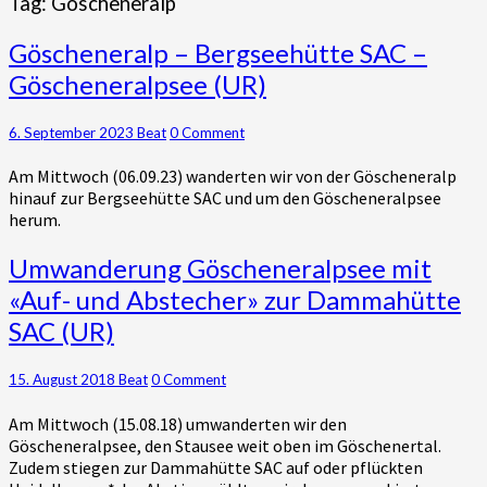
Tag:
Göscheneralp
Göscheneralp
Göscheneralp – Bergseehütte SAC –
–
Göscheneralpsee (UR)
Bergseehütte
SAC
–
Comments
6. September 2023
Beat
0 Comment
Göscheneralpsee
Am Mittwoch (06.09.23) wanderten wir von der Göscheneralp
(UR)
hinauf zur Bergseehütte SAC und um den Göscheneralpsee
herum.
Umwanderung
Umwanderung Göscheneralpsee mit
Göscheneralpsee
«Auf- und Abstecher» zur Dammahütte
mit
SAC (UR)
«Auf-
und
Abstecher»
Comments
15. August 2018
Beat
0 Comment
zur
Dammahütte
Am Mittwoch (15.08.18) umwanderten wir den
SAC
Göscheneralpsee, den Stausee weit oben im Göschenertal.
(UR)
Zudem stiegen zur Dammahütte SAC auf oder pflückten