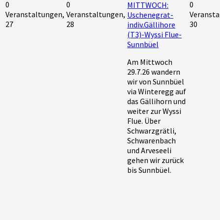
0
0
0
MITTWOCH:
Veranstaltungen,
Veranstaltungen,
Veransta
Uschenegrat-
27
28
30
indiv.Gällihore
(T3)-Wyssi Flue-
Sunnbüel
Am Mittwoch
29.7.26 wandern
wir von Sunnbüel
via Winteregg auf
das Gällihorn und
weiter zur Wyssi
Flue. Über
Schwarzgrätli,
Schwarenbach
und Arveseeli
gehen wir zurück
bis Sunnbüel.