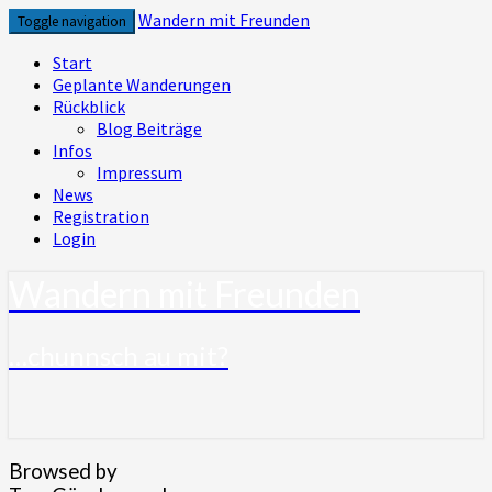
Skip
Wandern mit Freunden
Toggle navigation
to
content
Start
Geplante Wanderungen
Rückblick
Blog Beiträge
Infos
Impressum
News
Registration
Login
Wandern mit Freunden
…chunnsch au mit?
Browsed by