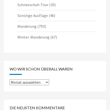
Schneeschuh-Tour
(30)
Sonstige Ausflüge
(46)
Wanderung
(793)
Winter-Wanderung
(67)
WO WIR SCHON ÜBERALL WAREN
Wo
wir
schon
überall
DIE NEUSTEN KOMMENTARE
waren