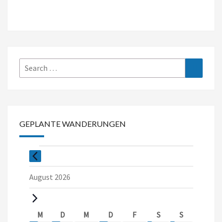
Search
Search
for:
GEPLANTE WANDERUNGEN
Veranstaltungen
August 2026
Kalender
M
MONTAG
D
DIENSTAG
M
MITTWOCH
D
DONNERSTAG
F
FREITAG
S
SAMSTAG
S
SONNTAG