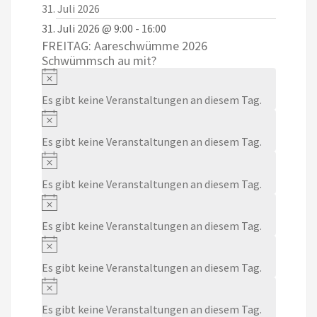
e
e
e
e
e
e
e
g
g
g
g
g
g
g
n
n
n
n
n
n
n
u
u
u
u
u
u
u
31. Juli 2026
n
n
n
n
n
n
n
e
e
e
e
e
e
e
g
g
g
g
g
g
g
n
n
n
n
n
n
n
31. Juli 2026 @ 9:00
-
16:00
n
n
n
n
n
n
n
e
e
e
e
e
e
e
g
g
g
g
g
g
g
FREITAG: Aareschwümme 2026
Schwümmsch au mit?
n
n
n
n
n
n
n
e
e
e
e
e
e
e
Notice
n
n
n
n
n
n
n
Es gibt keine Veranstaltungen an diesem Tag.
Notice
Es gibt keine Veranstaltungen an diesem Tag.
Notice
Es gibt keine Veranstaltungen an diesem Tag.
Notice
Es gibt keine Veranstaltungen an diesem Tag.
Notice
Es gibt keine Veranstaltungen an diesem Tag.
Notice
Es gibt keine Veranstaltungen an diesem Tag.