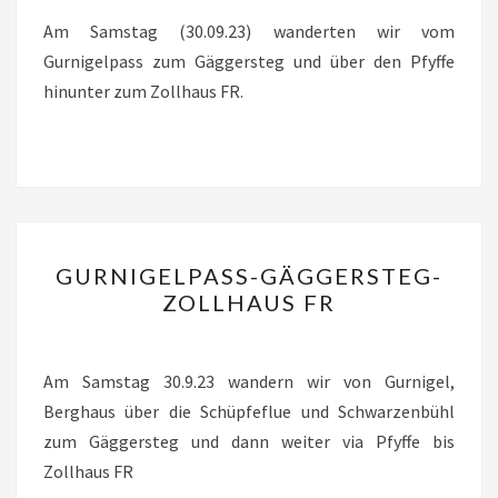
–
Am Samstag (30.09.23) wanderten wir vom
ZOLLHAUS
Gurnigelpass zum Gäggersteg und über den Pfyffe
(BE/FR)
hinunter zum Zollhaus FR.
GURNIGELPASS-
GURNIGELPASS-GÄGGERSTEG-
GÄGGERSTEG-
ZOLLHAUS FR
ZOLLHAUS
FR
Am Samstag 30.9.23 wandern wir von Gurnigel,
Berghaus über die Schüpfeflue und Schwarzenbühl
zum Gäggersteg und dann weiter via Pfyffe bis
Zollhaus FR