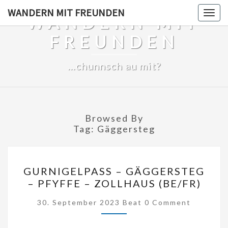
Skip
WANDERN MIT FREUNDEN
Togg
WANDERN MIT
to
navig
content
FREUNDEN
…chunnsch au mit?
Browsed By
Tag:
Gäggersteg
GURNIGELPASS
GURNIGELPASS – GÄGGERSTEG
–
– PFYFFE – ZOLLHAUS (BE/FR)
GÄGGERSTEG
Comments
–
30. September 2023
Beat
0 Comment
PFYFFE