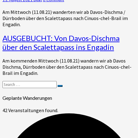
den
Scalettapass
Am Mittwoch (11.08.21) wanderten wir ab Davos-Dischma /
ins
Dürrboden über den Scalettapass nach Cinuos-chel-Brail im
Engadin
Engadin.
(GR)
AUSGEBUCHT:
AUSGEBUCHT: Von Davos-Dischma
Von
über den Scalettapass ins Engadin
Davos-
Dischma
Am kommenden Mittwoch (11.08.21) wandern wir ab Davos
über
Dischma, Dürrboden über den Scalettapass nach Cinuos-chel-
den
Brail im Engadin.
Scalettapass
ins
Search
Engadin
Search
for:
Geplante Wanderungen
42 Veranstaltungen found.