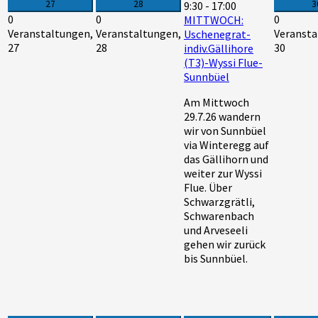
27
28
3
9:30
-
17:00
0
0
0
MITTWOCH:
Veranstaltungen,
Veranstaltungen,
Veransta
Uschenegrat-
27
28
30
indiv.Gällihore
(T3)-Wyssi Flue-
Sunnbüel
Am Mittwoch
29.7.26 wandern
wir von Sunnbüel
via Winteregg auf
das Gällihorn und
weiter zur Wyssi
Flue. Über
Schwarzgrätli,
Schwarenbach
und Arveseeli
gehen wir zurück
bis Sunnbüel.