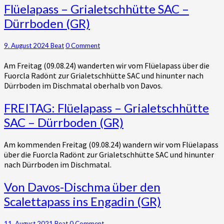
Flüelapass
Flüelapass – Grialetschhütte SAC –
–
Dürrboden (GR)
Grialetschhütte
SAC
–
Comments
9. August 2024
Beat
0 Comment
Dürrboden
Am Freitag (09.08.24) wanderten wir vom Flüelapass über die
(GR)
Fuorcla Radönt zur Grialetschhütte SAC und hinunter nach
Dürrboden im Dischmatal oberhalb von Davos.
FREITAG:
FREITAG: Flüelapass – Grialetschhütte
Flüelapass
SAC – Dürrboden (GR)
–
Grialetschhütte
Am kommenden Freitag (09.08.24) wandern wir vom Flüelapass
SAC
über die Fuorcla Radönt zur Grialetschhütte SAC und hinunter
–
nach Dürrboden im Dischmatal.
Dürrboden
(GR)
Von
Von Davos-Dischma über den
Davos-
Scalettapass ins Engadin (GR)
Dischma
über
Comments
11. August 2021
Beat
0 Comment