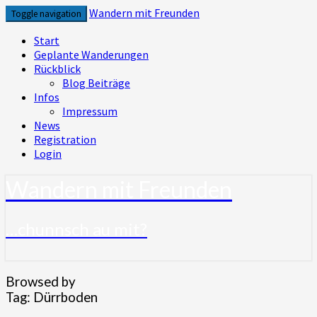
Skip
Wandern mit Freunden
Toggle navigation
to
content
Start
Geplante Wanderungen
Rückblick
Blog Beiträge
Infos
Impressum
News
Registration
Login
Wandern mit Freunden
…chunnsch au mit?
Browsed by
Tag:
Dürrboden