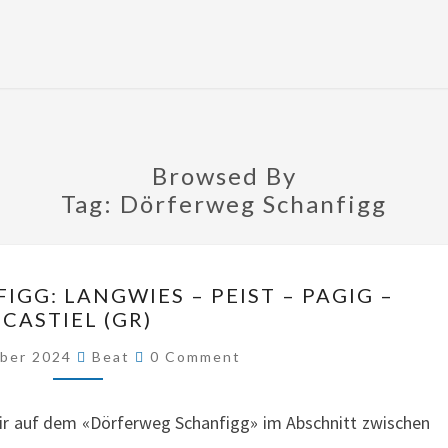
Browsed By
Tag:
Dörferweg Schanfigg
DÖRFERWEG
GG: LANGWIES – PEIST – PAGIG –
SCHANFIGG:
CASTIEL (GR)
LANGWIES
Comments
ober 2024
Beat
0 Comment
–
PEIST
ir auf dem «Dörferweg Schanfigg» im Abschnitt zwischen
–