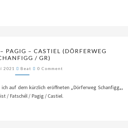
PAGIG
–
CASTIEL
(GR)
LANGWIES
 – PAGIG – CASTIEL (DÖRFERWEG
–
CHANFIGG / GR)
PEIST
Comments
li 2021
Beat
0 Comment
–
PAGIG
ich auf dem kürzlich eröffneten „Dörferweg Schanfigg„,
–
t / Fatschél / Pagig / Castiel.
CASTIEL
(DÖRFERWEG
SCHANFIGG
/