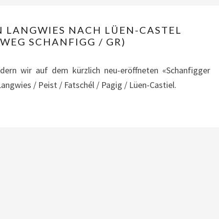
GR)
DONNERSTAG:
 LANGWIES NACH LÜEN-CASTEL
VON
WEG SCHANFIGG / GR)
LANGWIES
NACH
ern wir auf dem kürzlich neu-eröffneten «Schanfigger
LÜEN-
ngwies / Peist / Fatschél / Pagig / Lüen-Castiel.
CASTEL
(DÖRFERWEG
SCHANFIGG
/
GR)