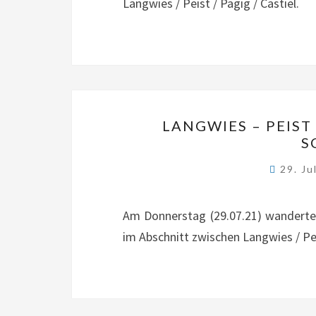
Langwies / Peist / Pagig / Castiel.
LANGWIES – PEIST
S
29. Ju
Am Donnerstag (29.07.21) wanderte 
im Abschnitt zwischen Langwies / Peis