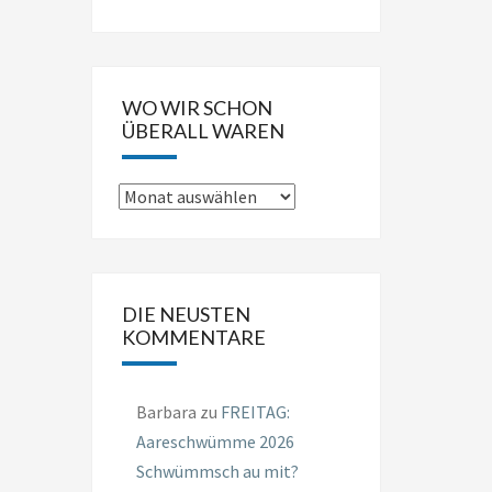
WO WIR SCHON
ÜBERALL WAREN
Wo
wir
schon
überall
DIE NEUSTEN
waren
KOMMENTARE
Barbara
zu
FREITAG:
Aareschwümme 2026
Schwümmsch au mit?