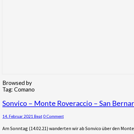
Browsed by
Tag:
Comano
Sonvico
Sonvico – Monte Roveraccio – San Berna
–
Monte
Comments
14. Februar 2021
Beat
0 Comment
Roveraccio
–
Am Sonntag (14.02.21) wanderten wir ab Sonvico über den Monte
San