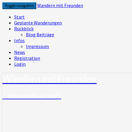
Skip
Wandern mit Freunden
Toggle navigation
to
content
Start
Geplante Wanderungen
Rückblick
Blog Beiträge
Infos
Impressum
News
Registration
Login
Wandern mit Freunden
…chunnsch au mit?