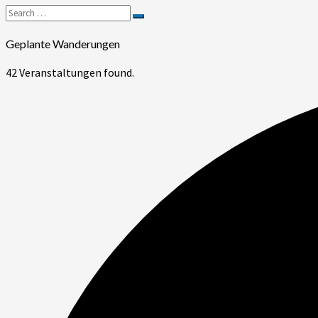
Bernardo
Search
–
Search
for:
Comano
Geplante Wanderungen
(TI)
42 Veranstaltungen found.