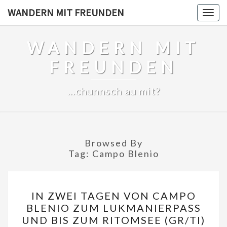
Skip
WANDERN MIT FREUNDEN
Togg
to
navig
content
WANDERN MIT
FREUNDEN
…chunnsch au mit?
Browsed By
Tag:
Campo Blenio
IN
IN ZWEI TAGEN VON CAMPO
ZWEI
BLENIO ZUM LUKMANIERPASS
TAGEN
UND BIS ZUM RITOMSEE (GR/TI)
VON