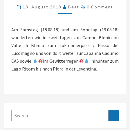
Comments
18. August 2018
Beat
0 Comment
CAMPO
BLENIO
ZUM
Am Samstag (18.08.18) und am Sonntag (19.08.18)
LUKMANIERPASS
wanderten wir in zwei Tagen von Campo Blenio im
UND
Valle di Blenio zum Lukmanierpass / Passo del
BIS
Lucomagno und von dort weiter zur Capanna Cadlimo
ZUM
CAS sowie
im Gewitterregen
hinunter zum
RITOMSEE
Lago Ritom bis nach Piora in der Leventina.
(GR/TI)
Search
Search
for: