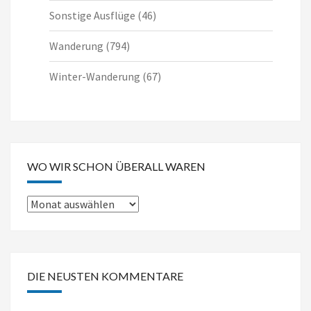
Sonstige Ausflüge
(46)
Wanderung
(794)
Winter-Wanderung
(67)
WO WIR SCHON ÜBERALL WAREN
Wo
wir
schon
überall
DIE NEUSTEN KOMMENTARE
waren