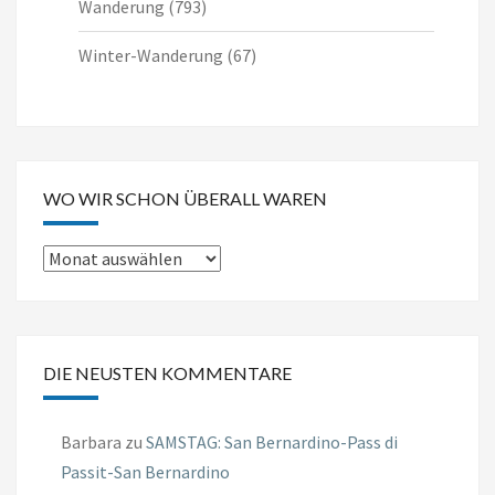
Wanderung
(793)
Winter-Wanderung
(67)
WO WIR SCHON ÜBERALL WAREN
Wo
wir
schon
überall
DIE NEUSTEN KOMMENTARE
waren
Barbara
zu
SAMSTAG: San Bernardino-Pass di
Passit-San Bernardino