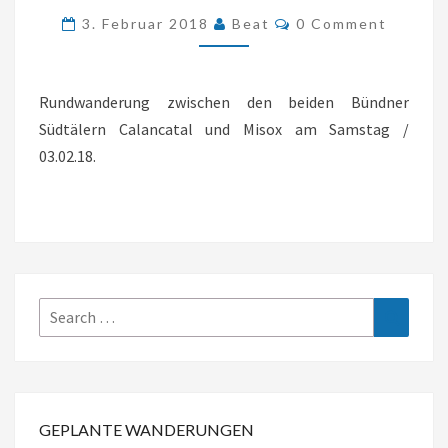
Comments
3. Februar 2018
Beat
0 Comment
IN
CALANCA
–
Rundwanderung zwischen den beiden Bündner
VERDABBIO
Südtälern Calancatal und Misox am Samstag /
–
03.02.18.
CAMA
(CALANCATAL
/
MISOX
/
GR)
Search
Search
for:
GEPLANTE WANDERUNGEN