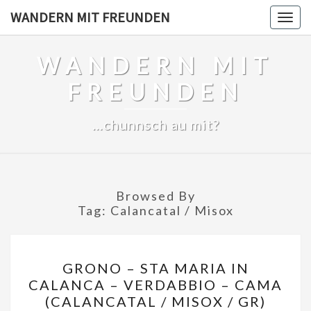
Skip
WANDERN MIT FREUNDEN
Togg
to
navig
content
WANDERN MIT
FREUNDEN
…chunnsch au mit?
Browsed By
Tag:
Calancatal / Misox
GRONO
GRONO – STA MARIA IN
–
CALANCA – VERDABBIO – CAMA
STA
(CALANCATAL / MISOX / GR)
MARIA