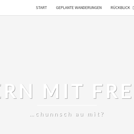
START
GEPLANTE WANDERUNGEN
RÜCKBLICK
RN MIT FR
…chunnsch au mit?