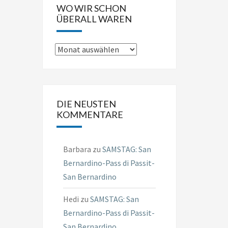
WO WIR SCHON
ÜBERALL WAREN
Wo
wir
schon
überall
DIE NEUSTEN
waren
KOMMENTARE
Barbara
zu
SAMSTAG: San
Bernardino-Pass di Passit-
San Bernardino
Hedi
zu
SAMSTAG: San
Bernardino-Pass di Passit-
San Bernardino