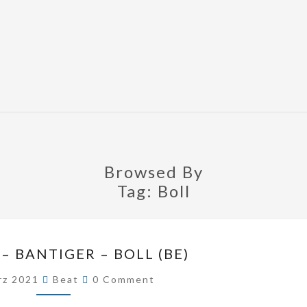
Browsed By
Tag:
Boll
STETTLEN
– BANTIGER – BOLL (BE)
–
Comments
rz 2021
Beat
0 Comment
BANTIGER
–