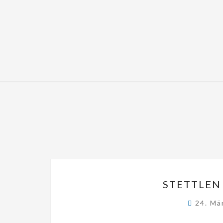
STETTLEN 
24. Mä