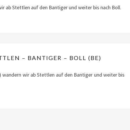
BOLL
 ab Stettlen auf den Bantiger und weiter bis nach Boll.
(BE)
MITTWOCH:
TLEN – BANTIGER – BOLL (BE)
STETTLEN
–
andern wir ab Stettlen auf den Bantiger und weiter bis
BANTIGER
–
BOLL
(BE)