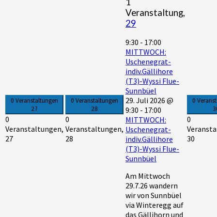
1
Veranstaltung,
29
9:30
-
17:00
MITTWOCH:
Uschenegrat-
indiv.Gällihore
(T3)-Wyssi Flue-
Sunnbüel
29. Juli 2026 @
0 Veranstaltungen
0 Veranstaltungen
0 Verans
27
28
3
9:30
-
17:00
0
0
0
MITTWOCH:
Veranstaltungen,
Veranstaltungen,
Veransta
Uschenegrat-
27
28
30
indiv.Gällihore
(T3)-Wyssi Flue-
Sunnbüel
Am Mittwoch
29.7.26 wandern
wir von Sunnbüel
via Winteregg auf
das Gällihorn und