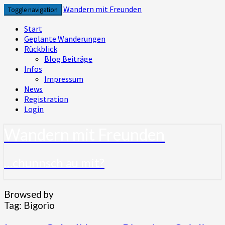
Skip
Wandern mit Freunden
Toggle navigation
to
content
Start
Geplante Wanderungen
Rückblick
Blog Beiträge
Infos
Impressum
News
Registration
Login
Wandern mit Freunden
…chunnsch au mit?
Browsed by
Tag:
Bigorio