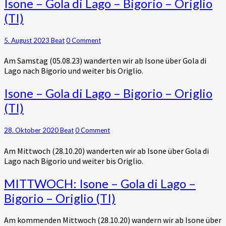
Isone
Isone – Gola di Lago – Bigorio – Origlio
–
(TI)
Gola
di
Lago
Comments
5. August 2023
Beat
0 Comment
–
Am Samstag (05.08.23) wanderten wir ab Isone über Gola di
Bigorio
Lago nach Bigorio und weiter bis Origlio.
–
Origlio
Isone
Isone – Gola di Lago – Bigorio – Origlio
(TI)
–
(TI)
Gola
di
Lago
Comments
28. Oktober 2020
Beat
0 Comment
–
Am Mittwoch (28.10.20) wanderten wir ab Isone über Gola di
Bigorio
Lago nach Bigorio und weiter bis Origlio.
–
Origlio
MITTWOCH:
MITTWOCH: Isone – Gola di Lago –
(TI)
Isone
Bigorio – Origlio (TI)
–
Gola
Am kommenden Mittwoch (28.10.20) wandern wir ab Isone über
di