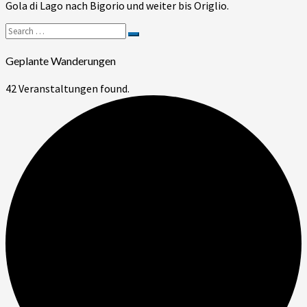
Gola di Lago nach Bigorio und weiter bis Origlio.
Lago
–
Search
Bigorio
Search
for:
–
Geplante Wanderungen
Origlio
(TI)
42 Veranstaltungen found.