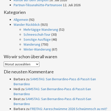
Runde auf dem Simplon
18. Juli 2026
Partnun-Tilisunahütte-Partnunsee
12. Juli 2026
Kategorien
Allgemein
(92)
Wander Rückblick
(915)
Mehrtägige Wanderung
(52)
Schneeschuh-Tour
(30)
Sonstige Ausflüge
(46)
Wanderung
(793)
Winter-Wanderung
(67)
Wo wir schon überall waren
Wo
wir
Die neusten Kommentare
schon
überall
Barbara
zu
SAMSTAG: San Bernardino-Pass di Passit-San
waren
Bernardino
Hedi
zu
SAMSTAG: San Bernardino-Pass di Passit-San
Bernardino
Beat
zu
SAMSTAG: San Bernardino-Pass di Passit-San
Bernardino
Barbara
zu
FREITAG: Aareschwümme 2026 Schwümmsch au mit?