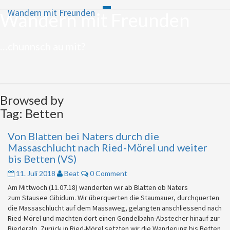
Wandern mit Freunden
Toggle
Wandern mit Freunden
Skip
navigation
to
content
…chunnsch au mit?
Browsed by
Tag:
Betten
Von Blatten bei Naters durch die
Von
Blatten
Massaschlucht nach Ried-Mörel und weiter
bei
bis Betten (VS)
Naters
Comments
11. Juli 2018
Beat
0 Comment
durch
die
Am Mittwoch (11.07.18) wanderten wir ab Blatten ob Naters
Massaschlucht
zum Stausee Gibidum. Wir überquerten die Staumauer, durchquerten
nach
die Massaschlucht auf dem Massaweg, gelangten anschliessend nach
Ried-
Ried-Mörel und machten dort einen Gondelbahn-Abstecher hinauf zur
Mörel
Riederalp. Zurück in Ried-Mörel setzten wir die Wanderung bis Betten