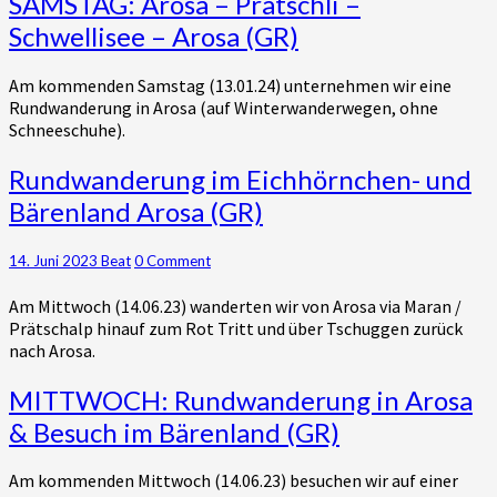
SAMSTAG: Arosa – Prätschli –
(GR)
Arosa
Schwellisee – Arosa (GR)
–
Prätschli
Am kommenden Samstag (13.01.24) unternehmen wir eine
–
Rundwanderung in Arosa (auf Winterwanderwegen, ohne
Schwellisee
Schneeschuhe).
–
Arosa
Rundwanderung
Rundwanderung im Eichhörnchen- und
(GR)
im
Bärenland Arosa (GR)
Eichhörnchen-
und
Bärenland
Comments
14. Juni 2023
Beat
0 Comment
Arosa
Am Mittwoch (14.06.23) wanderten wir von Arosa via Maran /
(GR)
Prätschalp hinauf zum Rot Tritt und über Tschuggen zurück
nach Arosa.
MITTWOCH:
MITTWOCH: Rundwanderung in Arosa
Rundwanderung
& Besuch im Bärenland (GR)
in
Arosa
Am kommenden Mittwoch (14.06.23) besuchen wir auf einer
&