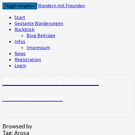
Skip
Wandern mit Freunden
Toggle navigation
to
content
Start
Geplante Wanderungen
Rückblick
Blog Beiträge
Infos
Impressum
News
Registration
Login
Wandern mit Freunden
…chunnsch au mit?
Browsed by
Tag:
Arosa