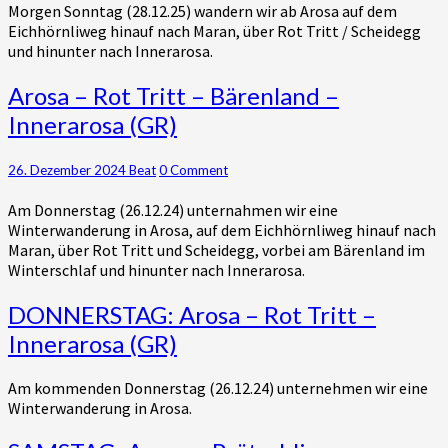
Morgen Sonntag (28.12.25) wandern wir ab Arosa auf dem
Tritt
Eichhörnliweg hinauf nach Maran, über Rot Tritt / Scheidegg
–
und hinunter nach Innerarosa.
Innerarosa
(GR)
Arosa
Arosa – Rot Tritt – Bärenland –
–
Innerarosa (GR)
Rot
Tritt
–
Comments
26. Dezember 2024
Beat
0 Comment
Bärenland
Am Donnerstag (26.12.24) unternahmen wir eine
–
Winterwanderung in Arosa, auf dem Eichhörnliweg hinauf nach
Innerarosa
Maran, über Rot Tritt und Scheidegg, vorbei am Bärenland im
(GR)
Winterschlaf und hinunter nach Innerarosa.
DONNERSTAG:
DONNERSTAG: Arosa – Rot Tritt –
Arosa
Innerarosa (GR)
–
Rot
Am kommenden Donnerstag (26.12.24) unternehmen wir eine
Tritt
Winterwanderung in Arosa.
–
Innerarosa
SAMSTAG: