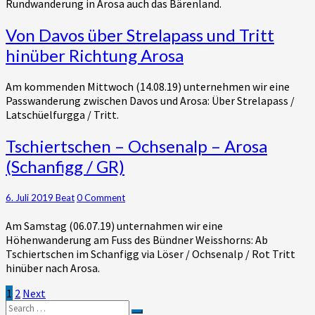
Rundwanderung in Arosa auch das Bärenland.
Besuch
im
Von
Von Davos über Strelapass und Tritt
Bärenland
Davos
(GR)
hinüber Richtung Arosa
über
Strelapass
Am kommenden Mittwoch (14.08.19) unternehmen wir eine
und
Passwanderung zwischen Davos und Arosa: Über Strelapass /
Tritt
Latschüelfurgga / Tritt.
hinüber
Richtung
Tschiertschen
Tschiertschen – Ochsenalp – Arosa
Arosa
–
(Schanfigg / GR)
Ochsenalp
–
Arosa
Comments
6. Juli 2019
Beat
0 Comment
(Schanfigg
Am Samstag (06.07.19) unternahmen wir eine
/
Höhenwanderung am Fuss des Bündner Weisshorns: Ab
GR)
Tschiertschen im Schanfigg via Löser / Ochsenalp / Rot Tritt
hinüber nach Arosa.
Seitennummerierung
1
2
Next
Search