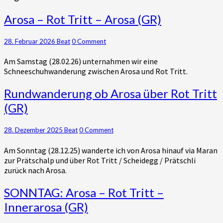
Arosa
Arosa – Rot Tritt – Arosa (GR)
–
Rot
Comments
28. Februar 2026
Beat
0 Comment
Tritt
–
Am Samstag (28.02.26) unternahmen wir eine
Arosa
Schneeschuhwanderung zwischen Arosa und Rot Tritt.
(GR)
Rundwanderung
Rundwanderung ob Arosa über Rot Tritt
ob
(GR)
Arosa
über
Rot
Comments
28. Dezember 2025
Beat
0 Comment
Tritt
Am Sonntag (28.12.25) wanderte ich von Arosa hinauf via Maran
(GR)
zur Prätschalp und über Rot Tritt / Scheidegg / Prätschli
zurück nach Arosa.
SONNTAG:
SONNTAG: Arosa – Rot Tritt –
Arosa
Innerarosa (GR)
–
Rot