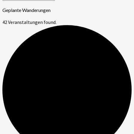
der
Search
for:
Beiträge
Geplante Wanderungen
42 Veranstaltungen found.