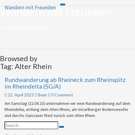
Wandern mit Freunden
Toggle
Wandern mit Freunden
Skip
navigation
to
content
…chunnsch au mit?
Browsed by
Tag:
Alter Rhein
Rundwanderung ab Rheineck zum Rheinspitz
Rundwanderung
ab
im Rheindelta (SG/A)
Rheineck
Comments
22. April 2023
Beat
0 Comment
zum
Rheinspitz
Am Samstag (22.04.23) unternahmen wir eine Rundwanderung auf dem
im
Rheindelta, entlang dem Alten Rhein, am Vorarlberger Bodenseeufer
Rheindelta
und durchs Gaissauer Ried zurück zum Alten Rhein.
(SG/A)
Search
Search
for: