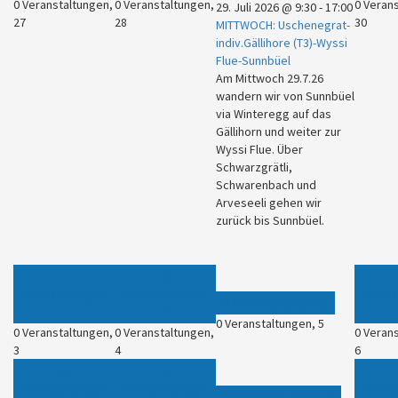
0 Veranstaltungen,
0 Veranstaltungen,
0 Veran
29. Juli 2026 @ 9:30
-
17:00
27
28
30
MITTWOCH: Uschenegrat-
indiv.Gällihore (T3)-Wyssi
Flue-Sunnbüel
Am Mittwoch 29.7.26
wandern wir von Sunnbüel
via Winteregg auf das
Gällihorn und weiter zur
Wyssi Flue. Über
Schwarzgrätli,
Schwarenbach und
Arveseeli gehen wir
zurück bis Sunnbüel.
0
0
Veranstaltungen
Veranstaltungen
Verans
0 Veranstaltungen
5
3
4
0 Veranstaltungen,
5
0 Veranstaltungen,
0 Veranstaltungen,
0 Veran
3
4
6
0
0
Veranstaltungen
Veranstaltungen
Verans
0 Veranstaltungen
12