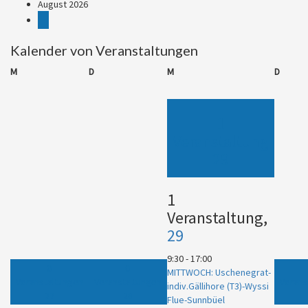
August 2026
Kalender von Veranstaltungen
Montag
Dienstag
Mittwoch
Donner
M
D
M
D
1
Veranstaltung
29
1
Veranstaltung,
29
9:30
-
17:00
0
0
MITTWOCH: Uschenegrat-
Veranstaltungen
Veranstaltungen
Verans
indiv.Gällihore (T3)-Wyssi
27
28
Flue-Sunnbüel