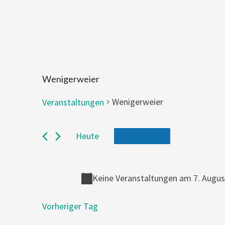
Wenigerweier
Wenigerweier
Veranstaltungen
Veranstaltungen
Heute
7. August 2026
for
Wählen
7.
Sie
August
Keine Veranstaltungen am 7. Augus
2026
das
Datum
Vorheriger Tag
aus.