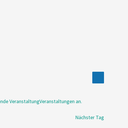
Veranstalt
Ansichten
Tag
Navigation
Ansichtenn
nde VeranstaltungVeranstaltungen an.
Nächster Tag