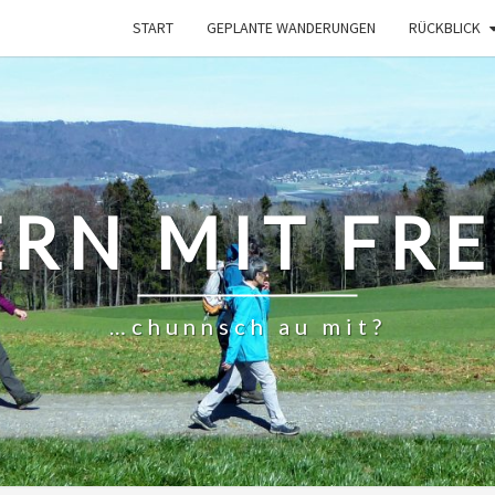
START
GEPLANTE WANDERUNGEN
RÜCKBLICK
RN MIT FR
…chunnsch au mit?