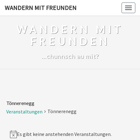
Skip
WANDERN MIT FREUNDEN
Togg
to
navig
content
WANDERN MIT
FREUNDEN
…chunnsch au mit?
Tönnerenegg
Tönnerenegg
Veranstaltungen
Veranstaltungen
Es gibt keine anstehenden Veranstaltungen.
Notice