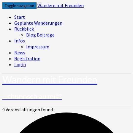
Skip
Wandern mit Freunden
Toggle navigation
to
content
Start
Geplante Wanderungen
Rückblick
Blog Beiträge
Infos
Impressum
News
Registration
Login
Wandern mit Freunden
…chunnsch au mit?
0 Veranstaltungen found.