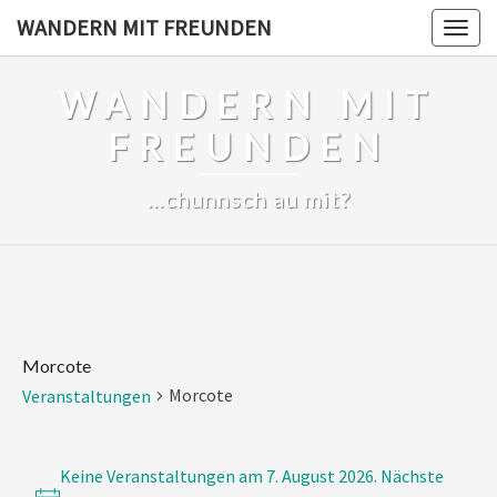
Skip
WANDERN MIT FREUNDEN
Togg
to
navig
content
WANDERN MIT
FREUNDEN
…chunnsch au mit?
Morcote
Morcote
Veranstaltungen
Veranstaltungen
for
Keine Veranstaltungen am 7. August 2026. Nächste