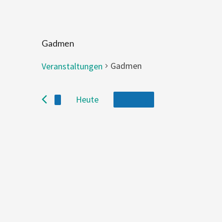
Gadmen
Gadmen
Veranstaltungen
Veranstaltungen
Heute
Zukünftige
Select
date.