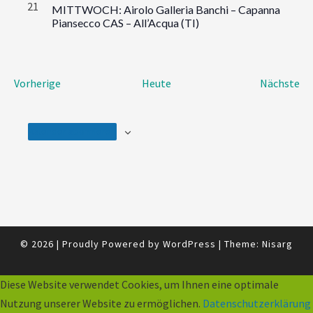
21
MITTWOCH: Airolo Galleria Banchi – Capanna
Piansecco CAS – All’Acqua (TI)
Veranstaltungen
Ve
Vorherige
Heute
Nächste
Kalender abonnieren
© 2026
|
Proudly Powered by
WordPress
|
Theme:
Nisarg
Diese Website verwendet Cookies, um Ihnen eine optimale
Nutzung unserer Website zu ermöglichen.
Datenschutzerklärung