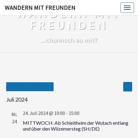
Skip
WANDERN MIT FREUNDEN
Togg
WANDERN MIT
to
navi
content
FREUNDEN
…chunnsch au mit?
Vera
Veranstaltungen
Ansi
22.07.2024
 - 
21.08.2024
Liste
Ansi
Navi
Wählen
Juli 2024
Sie
das
24. Juli 2024 @ 10:00
-
15:00
Mi.
Datum
24
MITTWOCH: Ab Schleitheim der Wutach entlang
aus.
und über den Wiizemersteg (SH/DE)