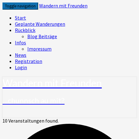
Skip
Wandern mit Freunden
Toggle navigation
to
content
Start
Geplante Wanderungen
Rückblick
Blog Beiträge
Infos
Impressum
News
Registration
Login
Wandern mit Freunden
…chunnsch au mit?
10 Veranstaltungen found.