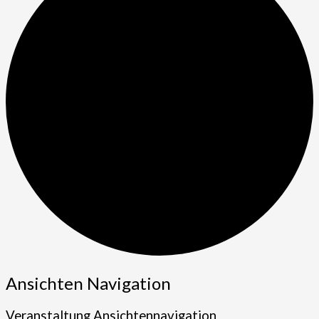
Veranstaltungen
Ansichten Navigation
Veranstaltung Ansichtennavigation