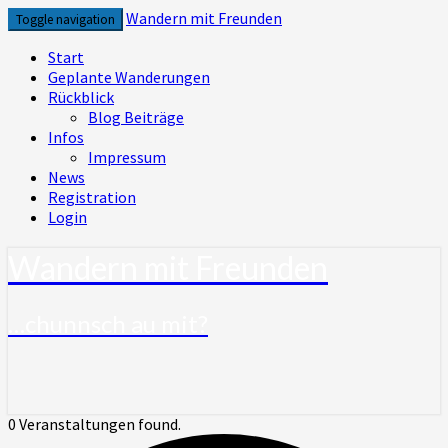
Skip
Wandern mit Freunden
Toggle navigation
to
content
Start
Geplante Wanderungen
Rückblick
Blog Beiträge
Infos
Impressum
News
Registration
Login
Wandern mit Freunden
…chunnsch au mit?
0 Veranstaltungen found.