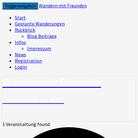
Skip
Wandern mit Freunden
Toggle navigation
to
content
Start
Geplante Wanderungen
Rückblick
Blog Beiträge
Infos
Impressum
News
Registration
Login
Wandern mit Freunden
…chunnsch au mit?
1 Veranstaltung found.