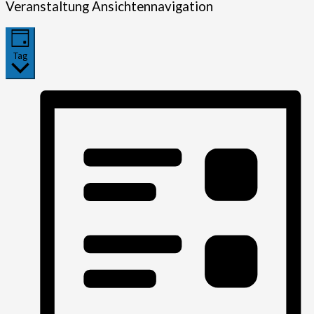
Veranstaltung Ansichtennavigation
14.
September
2022
Tag