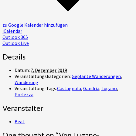
zu Google Kalender hinzufügen
iCalendar
Outlook 365
Outlook Live
Details
Datum:
7. Dezember 2019
Veranstaltungskategorien:
Geplante Wanderungen
,
Wanderung
Veranstaltung-Tags:
Castagnola
,
Gandria
,
Lugano
,
Porlezza
Veranstalter
Beat
One thought on “
Von Lugano-