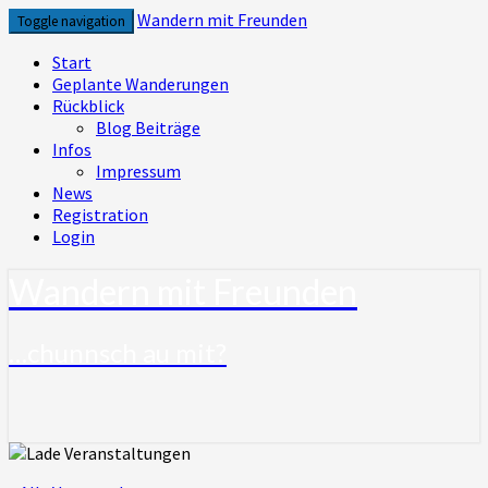
Skip
Wandern mit Freunden
Toggle navigation
to
content
Start
Geplante Wanderungen
Rückblick
Blog Beiträge
Infos
Impressum
News
Registration
Login
Wandern mit Freunden
…chunnsch au mit?