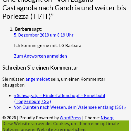
Castagnola nach Gandria und weiter bis
Porlezza (TI/IT)
”
Barbara
sagt:
5. Dezember 2019 um 8:19 Uhr
Ich komme gerne mit. LG Barbara
Zum Antworten anmelden
Schreiben Sie einen Kommentar
Sie müssen
angemeldet
sein, um einen Kommentar
abzugeben.
«
Schwägalp – Hinderfallenchopf – Ennetbühl
(Toggenburg / SG)
Von Quinten nach Weesen, dem Walensee entlang (SG)
»
© 2026
|
Proudly Powered by
WordPress
|
Theme:
Nisarg
Diese Website verwendet Cookies, um Ihnen eine optimale
Nutzung unserer Website zu ermöglichen.