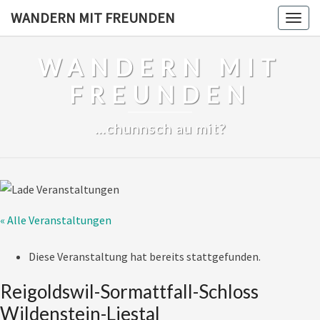
Skip
WANDERN MIT FREUNDEN
Togg
to
navig
content
WANDERN MIT
FREUNDEN
…chunnsch au mit?
« Alle Veranstaltungen
Diese Veranstaltung hat bereits stattgefunden.
Reigoldswil-Sormattfall-Schloss
Wildenstein-Liestal