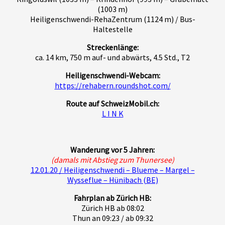
(1003 m)
Heiligenschwendi-RehaZentrum (1124 m) / Bus-
Haltestelle
Streckenlänge:
ca. 14 km, 750 m auf- und abwärts, 4.5 Std., T2
Heiligenschwendi-Webcam:
https://rehabern.roundshot.com/
Route auf SchweizMobil.ch:
L I N K
Wanderung vor 5 Jahren:
(damals mit Abstieg zum Thunersee)
12.01.20 / Heiligenschwendi – Blueme – Margel –
Wysseflue – Hünibach (BE)
Fahrplan ab Zürich HB:
Zürich HB ab 08:02
Thun an 09:23 / ab 09:32