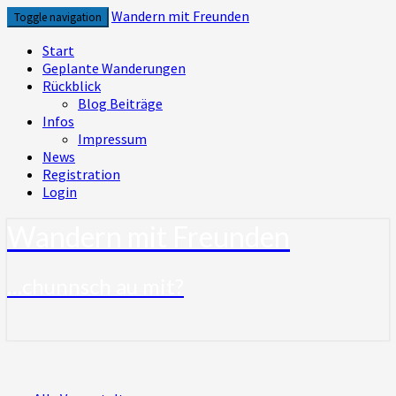
Skip
Wandern mit Freunden
Toggle navigation
to
content
Start
Geplante Wanderungen
Rückblick
Blog Beiträge
Infos
Impressum
News
Registration
Login
Wandern mit Freunden
…chunnsch au mit?