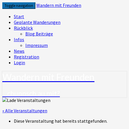
Skip
Wandern mit Freunden
Toggle navigation
to
content
Start
Geplante Wanderungen
Rückblick
Blog Beiträge
Infos
Impressum
News
Registration
Login
Wandern mit Freunden
…chunnsch au mit?
« Alle Veranstaltungen
Diese Veranstaltung hat bereits stattgefunden.