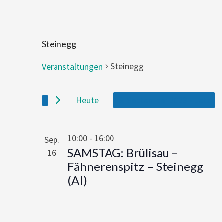
Steinegg
Steinegg
Veranstaltungen
Veranstaltungen
Heute
16. September 2023
 - 
Jetzt
Select
date.
List
10:00
-
16:00
Sep.
of
SAMSTAG: Brülisau –
16
events
Fähnerenspitz – Steinegg
in
(AI)
Photo
View