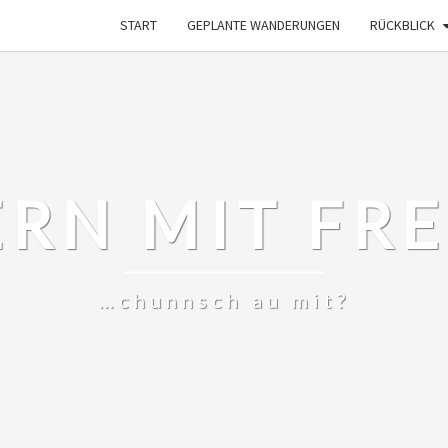
START
GEPLANTE WANDERUNGEN
RÜCKBLICK
RN MIT FR
…chunnsch au mit?