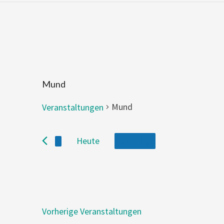
Mund
Mund
Veranstaltungen
Veranstaltungen
Heute
Zukünftige
Wählen
Sie
das
Datum
Vorherige
Veranstaltungen
aus.