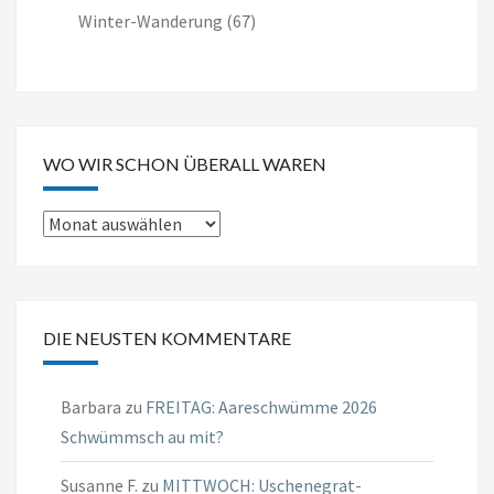
Winter-Wanderung
(67)
WO WIR SCHON ÜBERALL WAREN
Wo
wir
schon
überall
DIE NEUSTEN KOMMENTARE
waren
Barbara
zu
FREITAG: Aareschwümme 2026
Schwümmsch au mit?
Susanne F.
zu
MITTWOCH: Uschenegrat-