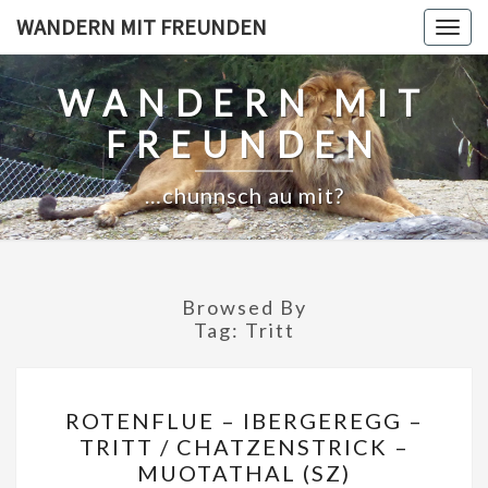
Skip
WANDERN MIT FREUNDEN
Togg
to
navig
content
WANDERN MIT
FREUNDEN
…chunnsch au mit?
Browsed By
Tag:
Tritt
ROTENFLUE
ROTENFLUE – IBERGEREGG –
–
TRITT / CHATZENSTRICK –
IBERGEREGG
MUOTATHAL (SZ)
–