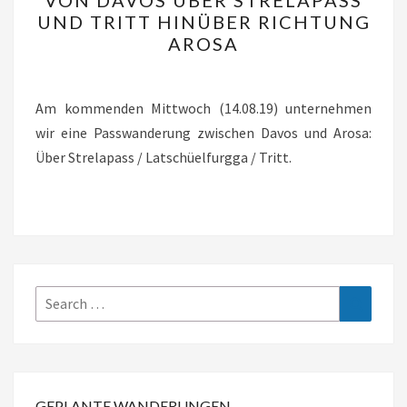
VON DAVOS ÜBER STRELAPASS
DAVOS
UND TRITT HINÜBER RICHTUNG
ÜBER
AROSA
STRELAPASS
UND
TRITT
Am kommenden Mittwoch (14.08.19) unternehmen
HINÜBER
wir eine Passwanderung zwischen Davos und Arosa:
RICHTUNG
Über Strelapass / Latschüelfurgga / Tritt.
AROSA
Search
Search
for:
GEPLANTE WANDERUNGEN