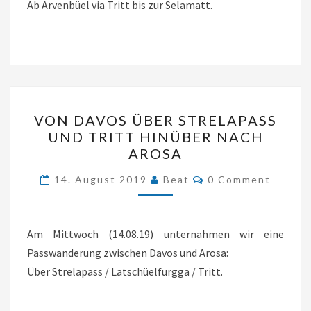
Ab Arvenbüel via Tritt bis zur Selamatt.
VON
VON DAVOS ÜBER STRELAPASS
DAVOS
UND TRITT HINÜBER NACH
ÜBER
AROSA
STRELAPASS
Comments
14. August 2019
Beat
0 Comment
UND
TRITT
HINÜBER
Am Mittwoch (14.08.19) unternahmen wir eine
NACH
Passwanderung zwischen Davos und Arosa:
AROSA
Über Strelapass / Latschüelfurgga / Tritt.