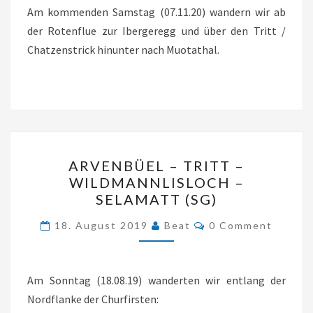
/
Am kommenden Samstag (07.11.20) wandern wir ab
CHATZENSTRICK
der Rotenflue zur Ibergeregg und über den Tritt /
–
Chatzenstrick hinunter nach Muotathal.
MUOTATHAL
(SZ)
ARVENBÜEL
ARVENBÜEL – TRITT –
–
WILDMANNLISLOCH –
TRITT
SELAMATT (SG)
–
Comments
18. August 2019
Beat
0 Comment
WILDMANNLISLOCH
–
SELAMATT
Am Sonntag (18.08.19) wanderten wir entlang der
(SG)
Nordflanke der Churfirsten: