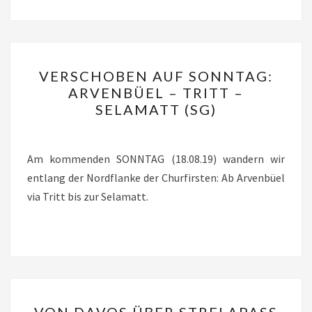
VERSCHOBEN
VERSCHOBEN AUF SONNTAG:
AUF
ARVENBÜEL – TRITT –
SONNTAG:
SELAMATT (SG)
ARVENBÜEL
–
TRITT
Am kommenden SONNTAG (18.08.19) wandern wir
–
entlang der Nordflanke der Churfirsten: Ab Arvenbüel
SELAMATT
via Tritt bis zur Selamatt.
(SG)
VON