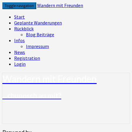
Skip
Wandern mit Freunden
Toggle navigation
to
content
Start
Geplante Wanderungen
Rückblick
Blog Beiträge
Infos
Impressum
News
Registration
Login
Wandern mit Freunden
…chunnsch au mit?