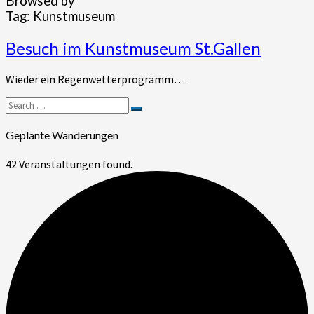
Browsed by
Tag:
Kunstmuseum
Besuch
Besuch im Kunstmuseum St.Gallen
im
Kunstmuseum
Wieder ein Regenwetterprogramm….
St.Gallen
Search
Search
for:
Geplante Wanderungen
42 Veranstaltungen found.